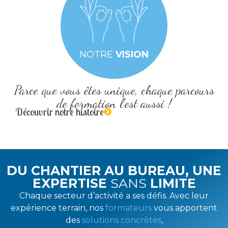
Une formation personnalisée
Nous co-créons des formations
adaptées à votre :
profil / niveau d’expérience / métier /
secteur d’activité / budget
NOTRE
VISION
Parce que vous êtes
unique
, chaque parcours
de formation l'est aussi !
Découvrir notre histoire
DU CHANTIER AU BUREAU, UNE
EXPERTISE
SANS
LIMITE
Chaque secteur d’activité a ses défis. Avec leur
expérience terrain, nos
formateurs
vous apportent
des
solutions concrètes
,