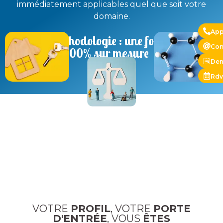
immédiatement applicables quel que soit votre
domaine.
App
Notre méthodologie : une formation
Con
100% sur mesure
Dem
Rdv
VOTRE
PROFIL
, VOTRE
PORTE
D'ENTRÉE
, VOUS
ÊTES