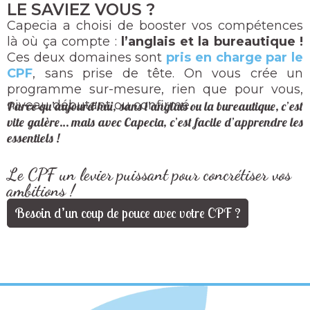
LE SAVIEZ VOUS ?
Capecia a choisi de booster vos compétences
là où ça compte :
l’anglais et la bureautique !
Ces deux domaines sont
pris en charge par le
CPF
, sans prise de tête. On vous crée un
programme sur-mesure, rien que pour vous,
niveau débutant ou confirmé.
Parce qu’aujourd’hui, sans l’anglais ou la bureautique, c’est
vite galère… mais avec Capecia, c’est facile d’apprendre les
essentiels !
Le CPF un levier puissant pour concrétiser vos
ambitions !
Besoin d’un coup de pouce avec votre CPF ?