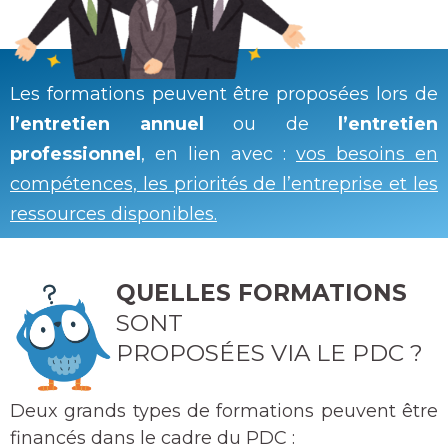
Les formations peuvent être proposées lors de
l’entretien annuel
ou de
l’entretien
professionnel
, en lien avec :
vos besoins en
compétences, les priorités de l’entreprise et les
ressources disponibles.
QUELLES FORMATIONS
SONT
PROPOSÉES VIA LE PDC ?
Deux grands types de formations peuvent être
financés dans le cadre du PDC :