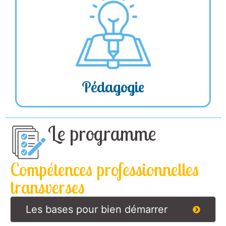
selon vos objectifs
personnalisé
➔ Contenu
professionnels
en
théorie et pratique
➔ Formation combinant
milieu professionnel
mises en situation | jeux
Exercices pratiques :
➔
de rôles | études de cas
Pédagogie
Le programme
Compétences professionnelles
transverses
Les bases pour bien démarrer