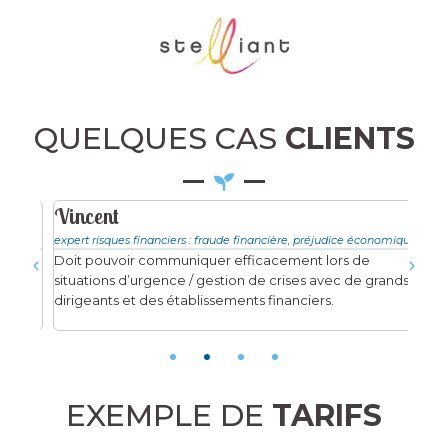
QUELQUES CAS
CLIENTS
Vincent
Fra
expert risques financiers : fraude financière, préjudice économique
exper
Doit pouvoir communiquer efficacement lors de
Doit
situations d’urgence / gestion de crises avec de grands
étud
dirigeants et des établissements financiers.
inte
EXEMPLE DE
TARIFS