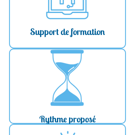
avant le démarrage pour personnaliser votre
programme
du formateur
Sélection
➔
personnalisés
➔ Supports
de votre
besoins et objectifs
➔ Adaptés aux
formation.
Support de formation
de 1 à 2 séances
Fréquence hebdomadaire
➔
par semaine
: Présentiel de 1h30 à 2h
Durée des séances
➔
| En visio 1h00
besoins
➔ Adaptation du rythme par rapport aux
et disponibilités
Rythme proposé