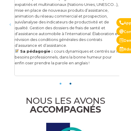
dév
expatriés et multinationaux (Nations-Unies, UNESCO…),
l’in
mise en place de nouveaux produits d’assistance,
s de
stra
animation du réseau commercial et prospection,
vent
suivi/analyse des indicateurs de productivité et de
App
inte
qualité. Gestion des dossiers de frais de santé et
Con
 de
spéc
d’assistance automobile à l’international. Élaboration et
nouv
révision des conditions générales des contrats
Dem
x.
négo
d’assurance et d’assistance.
Rdv
 en
Elle
Sa pédagogie :
cours dynamiques et centrés sur les
droi
besoins professionnels, dans la bonne humeur pour
S
enfin oser prendre la parole en anglais !
icace
tech
et i
NOUS LES AVONS
ACCOMPAGNÉS