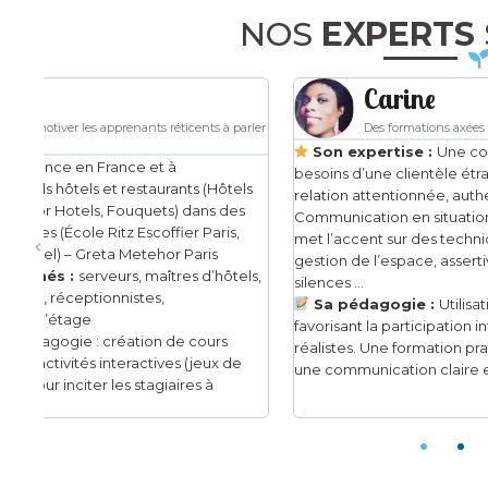
NOS
EXPERTS
Carine
rler
Des formations axées sur le protocole hôtelier
Son expertise :
Une communication adaptée aux
besoins d’une clientèle étrangère et la mise en place d’une
s
relation attentionnée, authentique et personnalisée.
Communication en situation d’urgence et de stress. Elle
met l’accent sur des techniques de communication :
gestion de l’espace, assertivité, respiration, gestion des
s,
silences …
Sa pédagogie :
Utilisation de ludopédagogie
favorisant la participation interactive à partir des scénarios
réalistes. Une formation pratique et immersive favorisant
une communication claire et efficace.