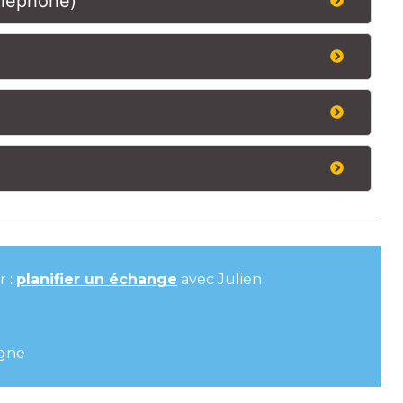
éléphone)
r :
planifier un échange
avec Julien
igne