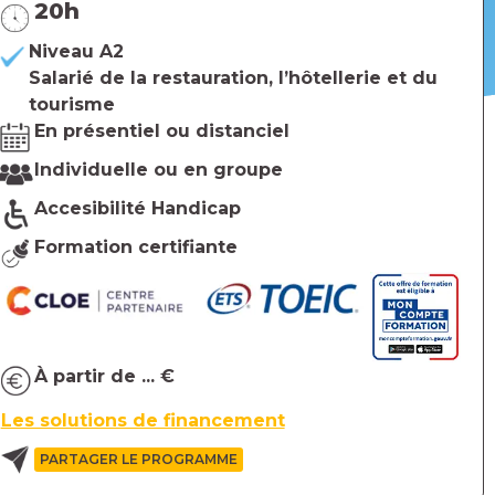
20h
Niveau A2
Salarié de la restauration, l’hôtellerie et du
tourisme
En présentiel ou distanciel
hôtellerie et le tourisme
Individuelle ou en groupe
Accesibilité Handicap
Formation certifiante
À partir de ... €
Les solutions de financement
PARTAGER LE PROGRAMME