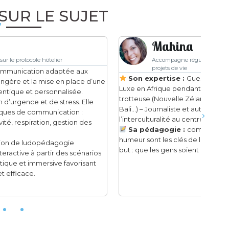
SUR LE SUJET
Mahina
Accompagne régulièrement de futurs expatriés dans leurs
projets de vie
S
Son expertise :
Guest Relations Manager lodge de
Lond
Luxe en Afrique pendant plus de 3 ans, véritable globe-
clien
trotteuse (Nouvelle Zélande, Tahiti, Costa-Rica, Canada,
S
Bali…) – Journaliste et auteure, elle met toujours l’humain et
acti
l’interculturalité au centre de ses formations
l’ais
Sa pédagogie :
communication, adaptation et bonne
humeur sont les clés de la réussite de ses stagiaires. Son
but : que les gens soient autonomes.