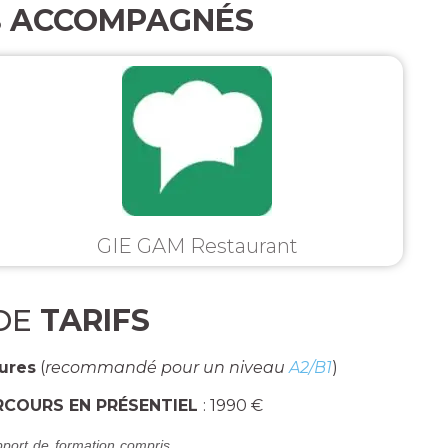
S
ACCOMPAGNÉS
GIE GAM Restaurant
DE
TARIFS
ures
(
recommandé pour un niveau
A2/B1
)
RCOURS EN PRÉSENTIEL
: 1990 €
port de formation compris.