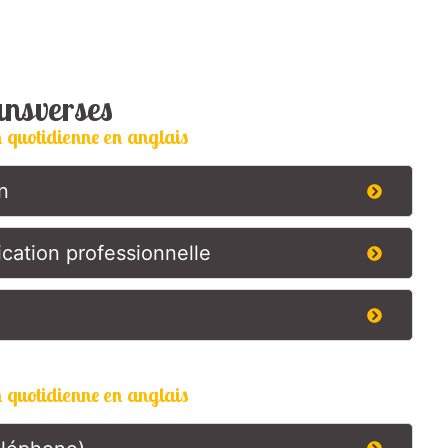
ansverses
n quotidienne en anglais
n
cation professionnelle
n quotidienne en anglais