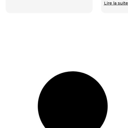
Lire la suite
Marketing de soi : le guide pour
Comment d
rester authentique en entreprise
constructi
Lire la suite
managers
Lire la suite