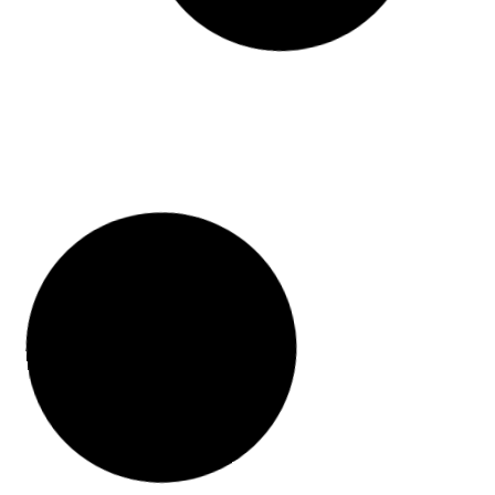
La certification en bureautique – le
Maîtriser l
certificat ENI c’est quoi ?
anglais : v
Lire la suite
profession
Lire la suite