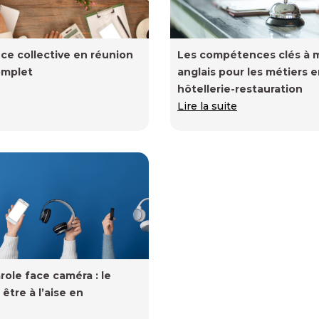
nce collective en réunion
Les compétences clés à m
omplet
anglais pour les métiers 
hôtellerie-restauration
Lire la suite
role face caméra : le
Mixer les formats de form
être à l’aise en
guide pour booster la pé
Lire la suite