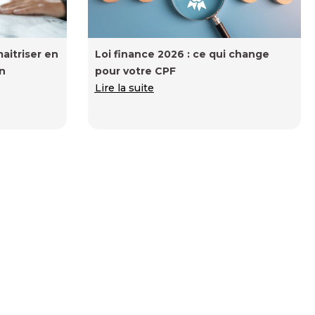
aitriser en
Loi finance 2026 : ce qui change
en
pour votre CPF
Lire la suite
ation :
Prise de parole en public : 3 réflexes
dagogie
pour ne plus jamais endormir votre
auditoire