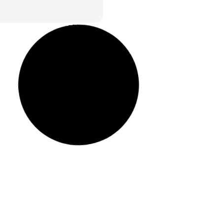
onner un feedback
10 raisons pour lesquelle
f ? La méthode pour les
Query est efficace
Lire la suite