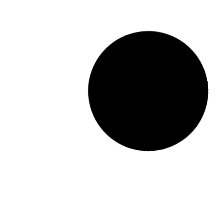
 :
Le guide pour maîtriser le
onal
traitement et l’analyse de données
avec Excel
Lire la suite