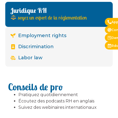
Juridique RH
soyez un expert de la réglementation
App
Con
Employment rights
Dem
Rdv
Discrimination
Labor law
Conseils de pro
Pratiquez quotidiennement
Écoutez des podcasts RH en anglais
Suivez des webinaires internationaux