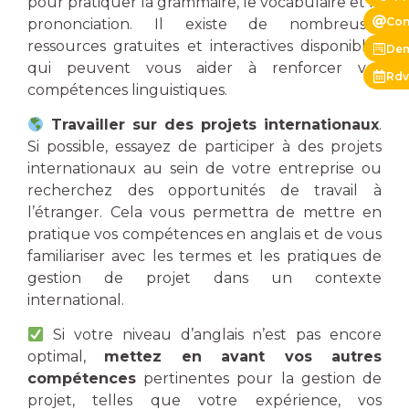
pour pratiquer la grammaire, le vocabulaire et la
Con
prononciation. Il existe de nombreuses
ressources gratuites et interactives disponibles
Dem
qui peuvent vous aider à renforcer vos
Rdv
compétences linguistiques.
Travailler sur des projets internationaux
.
Si possible, essayez de participer à des projets
internationaux au sein de votre entreprise ou
recherchez des opportunités de travail à
l’étranger. Cela vous permettra de mettre en
pratique vos compétences en anglais et de vous
familiariser avec les termes et les pratiques de
gestion de projet dans un contexte
international.
Si votre niveau d’anglais n’est pas encore
optimal,
mettez en avant vos autres
compétences
pertinentes pour la gestion de
projet, telles que votre expérience, vos