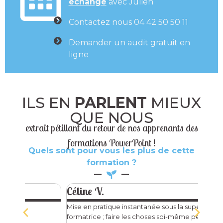
échange
avec Julien
Contactez nous 04 42 50 50 11
Demander un audit gratuit en
ligne
ILS EN
PARLENT
MIEUX
QUE NOUS
extrait pétillant du retour de nos apprenants des
formations PowerPoint !
Quels sont pour vous les plus de cette
formation ?
Céline V.
Delp
Mise en pratique instantanée sous la supervision de la
m'app
formatrice ; faire les choses soi-même permettant
une p