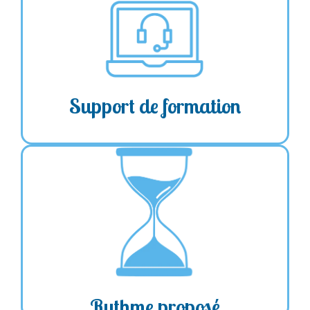
un audit
Une formation sur-mesure :
➔
avant le démarrage pour personnaliser votre
programme
du formateur
Sélection
➔
personnalisés
➔ Supports
de votre
besoins et objectifs
➔ Adaptés aux
formation.
Support de formation
Séance
Fréquence hebdomadaire
➔
espacées tous les 7 à 10 jours
: 7H en présentiel ou
Durée des séances
➔
3h30 en visio
besoins
➔ Adaptation du rythme par rapport aux
et disponibilités
Rythme proposé