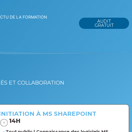
ACTU DE LA FORMATION
AUDIT
GRATUIT
CÈS ET COLLABORATION
INITIATION À MS SHAREPOINT
14H
Tout public | Connaissance des logiciels MS