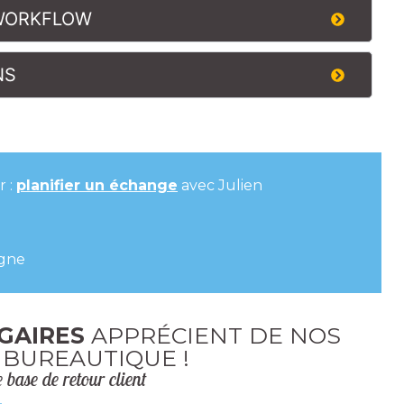
 WORKFLOW
NS
r :
planifier un échange
avec Julien
igne
GAIRES
APPRÉCIENT DE NOS
 BUREAUTIQUE !
e base de retour client