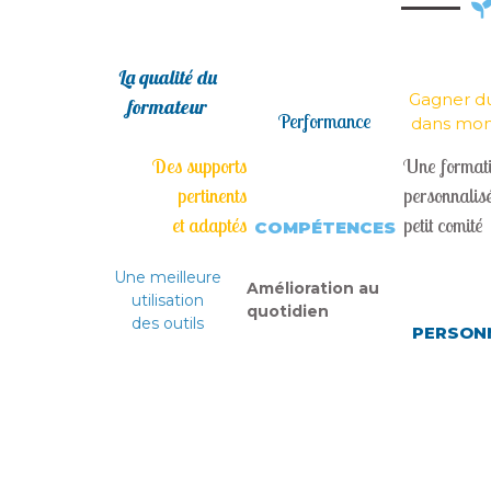
La qualité du
Gagner d
formateur
Performance
dans mon t
Des supports
Une format
pertinents
personnalisé
et adaptés
petit comité
COMPÉTENCES
Une meilleure
Amélioration au
utilisation
quotidien
des outils
PERSON