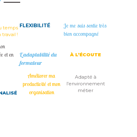
Je me suis sentie très
FLEXIBILITÉ
u temps
bien accompagné
ravail !
ion
e et en
L’adaptabilité du
À L’ÉCOUTE
formateur
Améliorer ma
Adapté à
productivité et mon
l’environnement
métier
organisation
NALISÉ