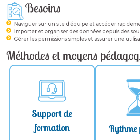
Besoins
Naviguer sur un site d’équipe et accéder rapidem
Importer et organiser des données depuis des sourc
Gérer les permissions simples et assurer une utilisa
Méthodes et moyens pédagog
Une formation sur-
➔
Fréquence he
un audit avant le
mesure :
Séance espacée
démarrage pour personnaliser
votre programme
: 7H en
Durée d
du formateur
Sélection
➔
présentiel o
Support de
personnalisés
➔ Supports
➔ Adaptation
besoins et
➔ Adaptés aux
besoins
formation
Rythme 
de votre formation.
objectifs