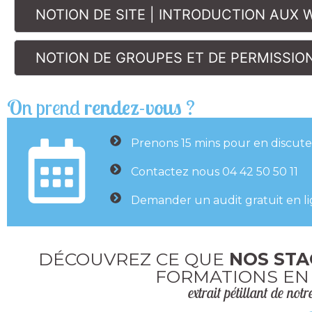
NOTION DE SITE | INTRODUCTION AUX
NOTION DE GROUPES ET DE PERMISSIO
On prend
rendez-vous
?
Prenons 15 mins pour en discute
Contactez nous 04 42 50 50 11
Demander un audit gratuit en l
DÉCOUVREZ CE QUE
NOS STA
FORMATIONS EN
extrait pétillant de notr