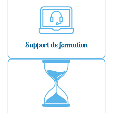
construction
du formateur et
Sélection
➔
adapté aux
personnalisé des supports
besoins et objectifs de la formation
Support de formation
non consécutives avec des
2 séances d’1h30
➔
productions à présenter à la séance suivante
de retour sur
une séance de 20min
➔
expérience 3 semaines à 1 mois après la dernière
formation