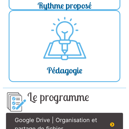
Rythme proposé
selon vos objectifs
personnalisé
➔ Contenu
professionnels
en
théorie et pratique
➔ Formation combinant
milieu professionnel
Pédagogie
Le programme
Google Drive | Organisation et
partage de fichier