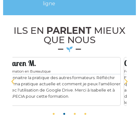
ligne
ILS EN
PARLENT
MIEUX
QUE NOUS
Christian T.
Da
Formation en Bureautique
Form
ir
Formation interne dans des locaux adaptés et surtout la
Les 
iorer
qualité de l'interlocuteur...très pro! Son langage est
pour
 à
adapté. Une formation indispensable lorsque l'on
de t
découvre Sheets. L'organisme retenu est de qualité, et
form
le formateur qui a animé la session est excellent.