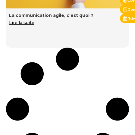
Con
Dem
La communication agile, c’est quoi ?
Rdv
Lire la suite